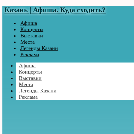
Казань | Афиша. Куда сходить?
Афиша
Концерты
Выставки
Места
Легенды Казани
Реклама
Афиша
Концерты
Выставки
Места
Легенды Казани
Реклама