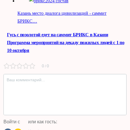
Казань место диалога цивилизаций - саммит
БРИКС…
Навигация
Гусь с позолотой едет на саммит БРИКС в Казани
по
Программа мероприятий на декаду пожилых людей с 1 по
записям
10 октября
0
0
/
Войти с
или как гость: