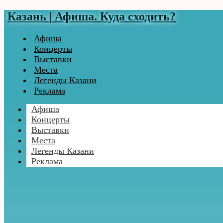
Казань | Афиша. Куда сходить?
Афиша
Концерты
Выставки
Места
Легенды Казани
Реклама
Афиша
Концерты
Выставки
Места
Легенды Казани
Реклама