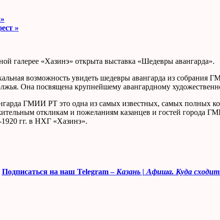
а»
фест
»
ной галерее «Хазинэ» открыта выставка «Шедевры авангарда».
кальная возможность увидеть шедевры авангарда из собрания Г
лжья. Она посвящена крупнейшему авангардному художественно
ангарда ГМИИ РТ это одна из самых известных, самых полных ко
жительным откликам и пожеланиям казанцев и гостей города ГМ
1920 гг. в НХГ «Хазинэ».
✔
Подписаться на наш Telegram –
Казань | Афиша. Куда сходит