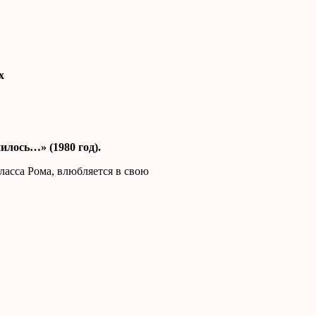
х
нилось…» (1980 год).
асса Рома, влюбляется в свою