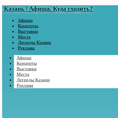
Казань | Афиша. Куда сходить?
Афиша
Концерты
Выставки
Места
Легенды Казани
Реклама
Афиша
Концерты
Выставки
Места
Легенды Казани
Реклама