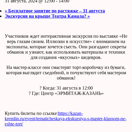
31 августа, 2024 @ 12:00
-
14:00
«
Бесплатное занятие по растяжке – 31 августа
Экскурсия на крыше Театра Камала?
»
Участников ждет интерактивная экскурсия по выставке «Не
верь глазам своим. Иллюзии в искусстве» с вниманием на
экспонаты, которые хочется съесть. Они разгадают секреты
обманок и узнают, как использовать материалы и техники
для создания «вкусных» шедевров.
На мастер-классе они смастерят торт-коробочку из бумаги,
которая выглядит съедобной, и почувствуют себя мастером
обманок!
?️ Когда: 31 августа в 12:00
? Где: Центр «ЭРМИТАЖ-КАЗАНЬ»
Купить билеты по ссылке:
https://kazan-
kremlin.ru/event/tematicheskaya-ekskursiya-s-master-klassom-ne-
eshte-tort/